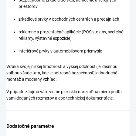
bezpečnostné zrkadlá do škôl, nemocníc a verejných
priestorov
zrkadlové prvky v obchodných centrách a predajniach
reklamné a prezentačné aplikácie (POS stojany, svetelné
reklamy, výstavné expozície)
interiérové prvky v automobilovom priemysle
Vďaka svojej nízkej hmotnosti a vyššej odolnosti je ideálnou
voľbou všade tam, kde je potrebná bezpečnosť, jednoduchá
montáž a moderný vzhľad.
V prípade záujmu vám vieme plexisklo narezať na mieru podľa
vami dodaných rozmerov alebo technickej dokumentácie.
Dodatočné parametre