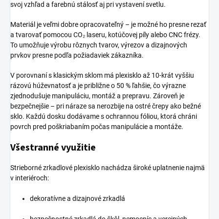
svoj vzhľad a farebnú stálosť aj pri vystavení svetlu.
Materiál je veľmi dobre opracovateľný – je možné ho presne rezať
a tvarovať pomocou CO₂ laseru, kotúčovej píly alebo CNC frézy.
To umožňuje výrobu rôznych tvarov, výrezov a dizajnových
prvkov presne podľa požiadaviek zákazníka.
V porovnaní s klasickým sklom má plexisklo až 10-krát vyššiu
rázovú húževnatosť a je približne o 50 % ľahšie, čo výrazne
zjednodušuje manipuláciu, montáž a prepravu. Zároveň je
bezpečnejšie – pri náraze sa nerozbije na ostré črepy ako bežné
sklo. Každú dosku dodávame s ochrannou fóliou, ktorá chráni
povrch pred poškriabaním počas manipulácie a montáže.
Všestranné využitie
Strieborné zrkadlové plexisklo nachádza široké uplatnenie najmä
v interiéroch:
dekoratívne a dizajnové zrkadlá