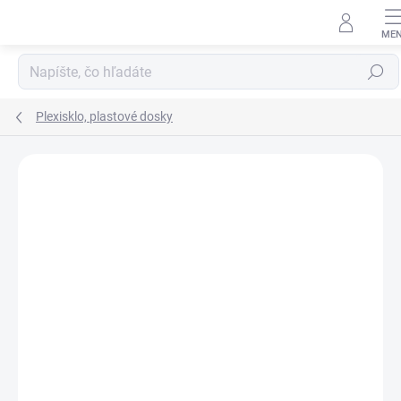
Prejsť
na
obsah
Hľadať
Plexisklo, plastové dosky