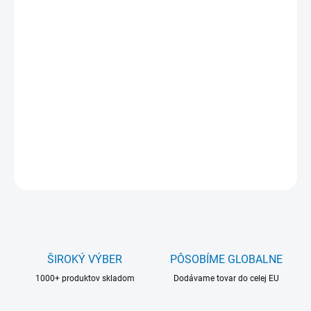
−
+
Pridať do košíka
Materiál:
extrudované plexisklo
Farba:
zrkadlová zlatá
Hrúbka:
3 mm
Iné rozmery na vyžiadanie
.
DETAILNÉ INFORMÁCIE
OPÝTAŤ SA
ŠIROKÝ VÝBER
PÔSOBÍME GLOBALNE
1000+ produktov skladom
Dodávame tovar do celej EU