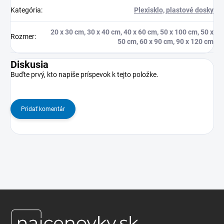
Kategória
:
Plexisklo, plastové dosky
20 x 30 cm, 30 x 40 cm, 40 x 60 cm, 50 x 100 cm, 50 x
Rozmer
:
50 cm, 60 x 90 cm, 90 x 120 cm
Diskusia
Buďte prvý, kto napíše príspevok k tejto položke.
Pridať komentár
Z
á
p