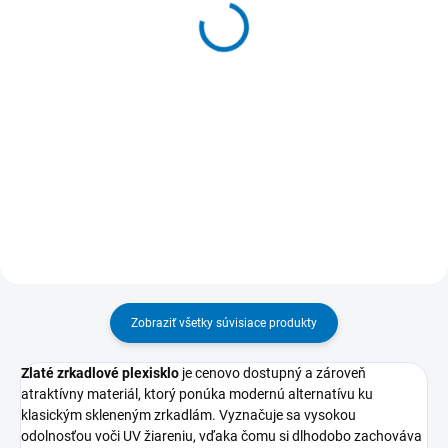
SKLADOM
SKLADOM
(>5 KS)
(>5 KS)
Plexisklo extrudované
Plexisklo XT
červené lesklé
extrudované číre
7,73 €
7,16 €
od
od
Detail
Detail
Zobraziť všetky súvisiace produkty
Zlaté zrkadlové plexisklo
je cenovo dostupný a zároveň
atraktívny materiál, ktorý ponúka modernú alternatívu ku
klasickým skleneným zrkadlám. Vyznačuje sa vysokou
odolnosťou voči UV žiareniu, vďaka čomu si dlhodobo zachováva