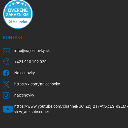
KONTAKT
info
@
najcenovky.sk
+421 910 102 020
Najcenovky
https://x.com/najcenovky
najcenovky
https://www.youtube.com/channel/UC_ZDj_2T7AtrXcLS_d2EM
view_as=subscriber