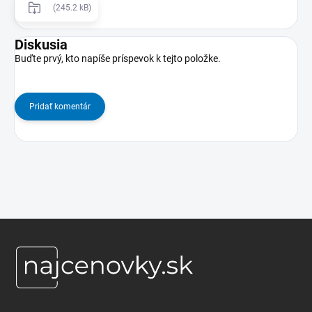
(245.2 kB)
Diskusia
Buďte prvý, kto napíše príspevok k tejto položke.
Pridať komentár
Z
á
p
ä
t
i