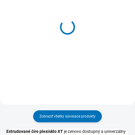
SKLADOM
SKLADOM
(>5 KS)
(>5 KS)
Plastová ochranná
Závesná plexi ochranná
prepážka 100x90 cm
prepážka
132,56 €
35,04 €
od
Do košíka
Detail
Zobraziť všetky súvisiace produkty
Extrudované číre plexisklo XT
je cenovo dostupný a univerzálny