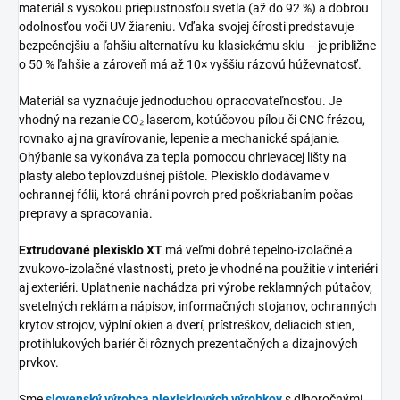
materiál s vysokou priepustnosťou svetla (až do 92 %) a dobrou
odolnosťou voči UV žiareniu. Vďaka svojej čírosti predstavuje
bezpečnejšiu a ľahšiu alternatívu ku klasickému sklu – je približne
o 50 % ľahšie a zároveň má až 10× vyššiu rázovú húževnatosť.
Materiál sa vyznačuje jednoduchou opracovateľnosťou. Je
vhodný na rezanie CO₂ laserom, kotúčovou pílou či CNC frézou,
rovnako aj na gravírovanie, lepenie a mechanické spájanie.
Ohýbanie sa vykonáva za tepla pomocou ohrievacej lišty na
plasty alebo teplovzdušnej pištole. Plexisklo dodávame v
ochrannej fólii, ktorá chráni povrch pred poškriabaním počas
prepravy a spracovania.
Extrudované plexisklo XT
má veľmi dobré tepelno-izolačné a
zvukovo-izolačné vlastnosti, preto je vhodné na použitie v interiéri
aj exteriéri. Uplatnenie nachádza pri výrobe reklamných pútačov,
svetelných reklám a nápisov, informačných stojanov, ochranných
krytov strojov, výplní okien a dverí, prístreškov, deliacich stien,
protihlukových bariér či rôznych prezentačných a dizajnových
prvkov.
Sme
slovenský výrobca plexisklových výrobkov
s dlhoročnými