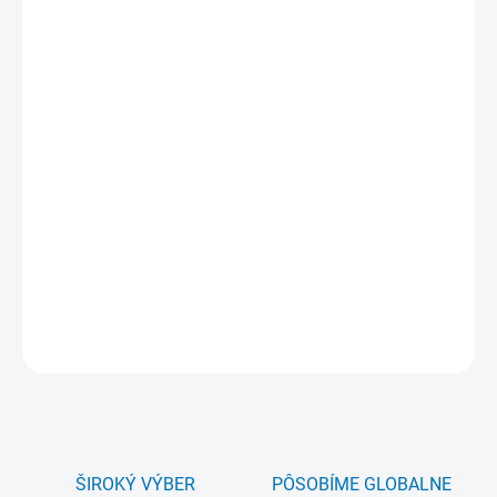
VARIANT
−
+
Pridať do košíka
Materiál:
extrudované plexisklo XT
Farba materiálu
: číra lesklá
Hrúbka:
2 mm až 10 mm
Iné formáty plexiskla na objednávku.
DETAILNÉ INFORMÁCIE
OPÝTAŤ SA
ŠIROKÝ VÝBER
PÔSOBÍME GLOBALNE