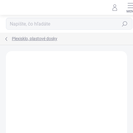
Prejsť
na
obsah
Hľadať
Plexisklo, plastové dosky