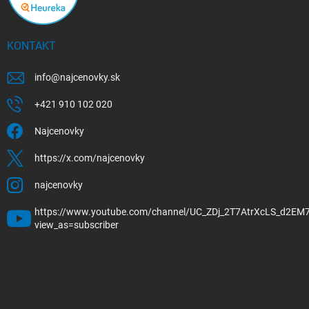
KONTAKT
info
@
najcenovky.sk
+421 910 102 020
Najcenovky
https://x.com/najcenovky
najcenovky
https://www.youtube.com/channel/UC_ZDj_2T7AtrXcLS_d2EM
view_as=subscriber