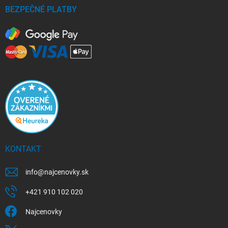
BEZPEČNÉ PLATBY
KONTAKT
info
@
najcenovky.sk
+421 910 102 020
Najcenovky