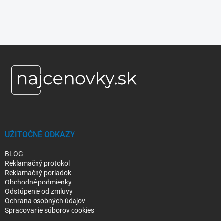
Z
á
p
ä
t
i
e
UŽITOČNÉ ODKAZY
BLOG
Reklamačný protokol
Reklamačný poriadok
Obchodné podmienky
Odstúpenie od zmluvy
Ochrana osobných údajov
Spracovanie súborov cookies