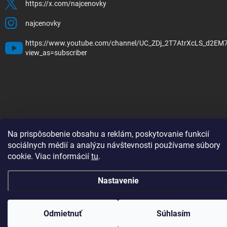
https://x.com/najcenovky
najcenovky
https://www.youtube.com/channel/UC_ZDj_2T7AtrXcLS_d2EM
view_as=subscriber
Copyright 2026
Najcenovky.sk
. Všetky práva vyhradené.
Upraviť nastavenie
cookies
Nastavenie | Úprava | Custom =
Netmedia s.r.o.
Na prispôsobenie obsahu a reklám, poskytovanie funkcií
sociálnych médií a analýzu návštevnosti používame súbory
Vytvoril Shoptet
cookie. Viac informácií
tu
.
Nastavenie
Odmietnuť
Súhlasím