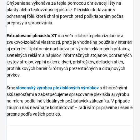
Ohýbanie sa vykonáva za tepla pomocou ohrievacej lišty na
plasty alebo teplovzdušnej pištole. Plexisklo dodávame v
ochrannej fólii, ktorá chráni povrch pred poškriabaním počas
prepravy a spracovania.
Extrudované plexisklo XT
má veľmi dobré tepelno-izolačné a
zvukovo-izolačné vlastnosti, preto je vhodné na použitie v interiéri
aj exteriéri. Uplatnenie nachádza pri výrobe reklamných pútačov,
svetelných reklám a nápisov, informačných stojanov, ochranných
krytov strojov, výplní okien a dverí, prístreškov, deliacich stien,
protihlukových bariér či rôznych prezentačných a dizajnových
prvkov.
Sme
slovenský výrobca plexisklových výrobkov
s dlhoročnými
skúsenosťami a zabezpečujeme spracovanie plexiskla aj výrobu
na mieru podľa individuálnych požiadaviek zákazníka. V prípade
záujmu nás neváhajte kontaktovať – radi vám pripravíme riešenie
presne podľa vašich potrieb.