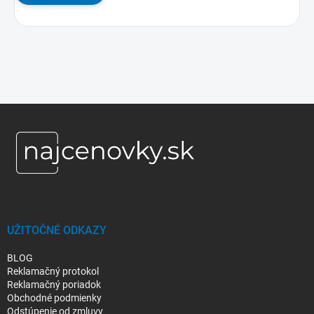
Z
á
p
ä
t
i
e
UŽITOČNÉ ODKAZY
BLOG
Reklamačný protokol
Reklamačný poriadok
Obchodné podmienky
Odstúpenie od zmluvy