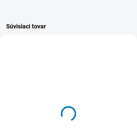
Súvisiaci tovar
SKLADOM
SKLADOM
(>5 KS)
(>5 KS)
Plastová ochranná
Závesná plexi ochranná
prepážka 100x90 cm
prepážka
132,56 €
35,04 €
od