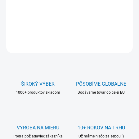
Hrúbka:
2 mm až 10 mm
Iné formáty plexiskla na objednávku.
DETAILNÉ INFORMÁCIE
OPÝTAŤ SA
ŠIROKÝ VÝBER
PÔSOBÍME GLOBALNE
1000+ produktov skladom
Dodávame tovar do celej EU
VÝROBA NA MIERU
10+ ROKOV NA TRHU
Podľa požiadaviek zákazníka
Už máme niečo za sebou :)