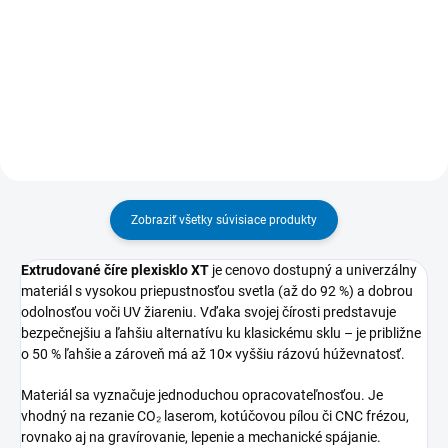
Do košíka
Detail
Zobraziť všetky súvisiace produkty
Extrudované číre plexisklo XT
je cenovo dostupný a univerzálny
materiál s vysokou priepustnosťou svetla (až do 92 %) a dobrou
odolnosťou voči UV žiareniu. Vďaka svojej čírosti predstavuje
bezpečnejšiu a ľahšiu alternatívu ku klasickému sklu – je približne
o 50 % ľahšie a zároveň má až 10× vyššiu rázovú húževnatosť.
Materiál sa vyznačuje jednoduchou opracovateľnosťou. Je
vhodný na rezanie CO₂ laserom, kotúčovou pílou či CNC frézou,
rovnako aj na gravírovanie, lepenie a mechanické spájanie.