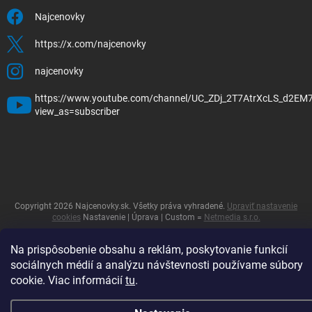
Najcenovky
https://x.com/najcenovky
najcenovky
https://www.youtube.com/channel/UC_ZDj_2T7AtrXcLS_d2EM
view_as=subscriber
Copyright 2026
Najcenovky.sk
. Všetky práva vyhradené.
Upraviť nastavenie
cookies
Nastavenie | Úprava | Custom =
Netmedia s.r.o.
Vytvoril Shoptet
Na prispôsobenie obsahu a reklám, poskytovanie funkcií
sociálnych médií a analýzu návštevnosti používame súbory
cookie. Viac informácií
tu
.