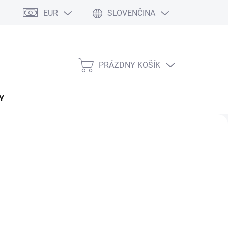
EUR
SLOVENČINA
PRÁZDNY KOŠÍK
NÁKUPNÝ
KOŠÍK
Y
Nasledujúce