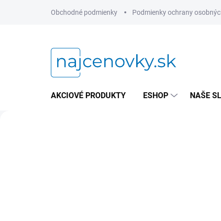
Prejsť
Obchodné podmienky
Podmienky ochrany osobnýc
na
obsah
AKCIOVÉ PRODUKTY
ESHOP
NAŠE S
P
l
Predchádzajúce
e
x
i
s
t
o