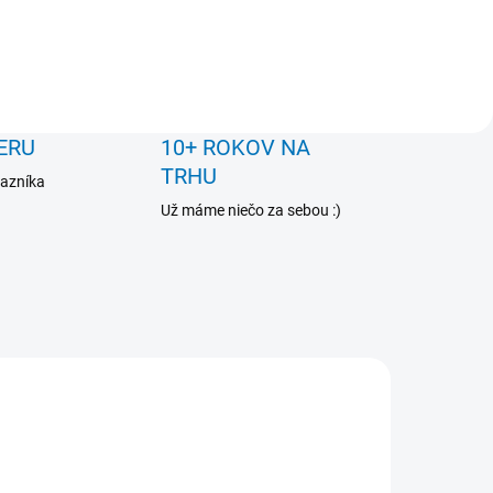
ERU
10+ ROKOV NA
TRHU
kazníka
Už máme niečo za sebou :)
VIAC ZA MENEJ
PC030A-22