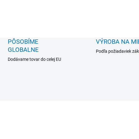
PÔSOBÍME
VÝROBA NA MI
GLOBALNE
Podľa požiadaviek zá
Dodávame tovar do celej EU
PB030AB-13W