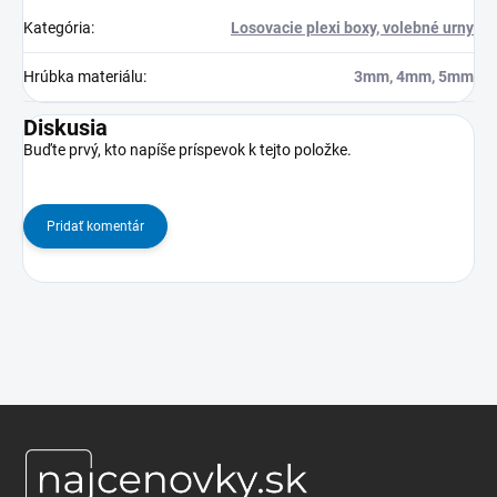
Kategória
:
Losovacie plexi boxy, volebné urny
Hrúbka materiálu
:
3mm, 4mm, 5mm
Diskusia
Buďte prvý, kto napíše príspevok k tejto položke.
Pridať komentár
Z
á
p
ä