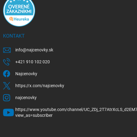
KONTAKT
info
@
najcenovky.sk
+421 910 102 020
Najcenovky
https://x.com/najcenovky
najcenovky
https://www.youtube.com/channel/UC_ZDj_2T7AtrXcLS_d2EM
view_as=subscriber