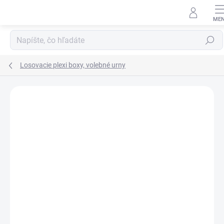
Prejsť
na
obsah
Hľadať
Losovacie plexi boxy, volebné urny