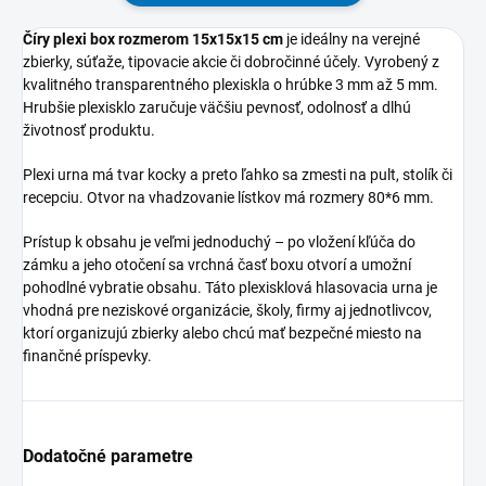
Číry plexi box rozmerom 15x15x15 cm
je ideálny na verejné
zbierky, súťaže, tipovacie akcie či dobročinné účely. Vyrobený z
kvalitného transparentného plexiskla o hrúbke 3 mm až 5 mm.
Hrubšie plexisklo zaručuje väčšiu pevnosť, odolnosť a dlhú
životnosť produktu.
Plexi urna má tvar kocky a preto ľahko sa zmesti na pult, stolík či
recepciu. Otvor na vhadzovanie lístkov má rozmery 80*6 mm.
Prístup k obsahu je veľmi jednoduchý – po vložení kľúča do
zámku a jeho otočení sa vrchná časť boxu otvorí a umožní
pohodlné vybratie obsahu. Táto plexisklová hlasovacia urna je
vhodná pre neziskové organizácie, školy, firmy aj jednotlivcov,
ktorí organizujú zbierky alebo chcú mať bezpečné miesto na
finančné príspevky.
Dodatočné parametre