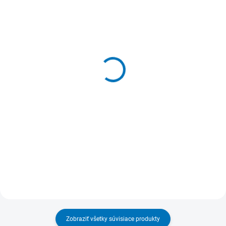
SKLADOM
SKLADOM
(>5 KS)
(>5 KS)
Plexisklová číra
Malá plexi pokladnička
pokladnička 15x12x8 cm
na mince
uzamykateľná
19,47 €
20,50 €
Do košíka
Do košíka
Zobraziť všetky súvisiace produkty