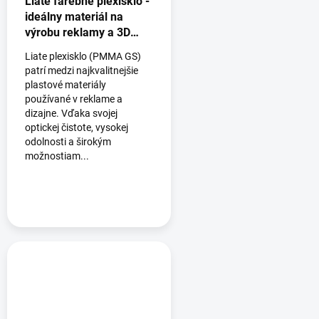
Liate farebné plexisklo -
ideálny materiál na
výrobu reklamy a 3D
logá
Liate plexisklo (PMMA GS)
patrí medzi najkvalitnejšie
plastové materiály
používané v reklame a
dizajne. Vďaka svojej
optickej čistote, vysokej
odolnosti a širokým
možnostiam...