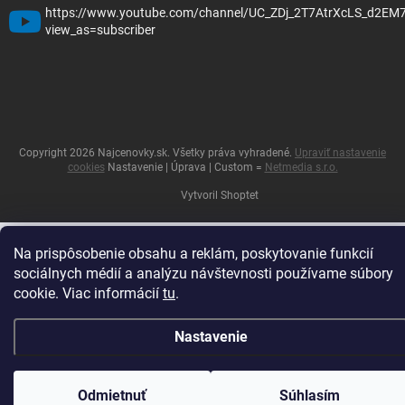
https://www.youtube.com/channel/UC_ZDj_2T7AtrXcLS_d2EM
view_as=subscriber
Copyright 2026
Najcenovky.sk
. Všetky práva vyhradené.
Upraviť nastavenie
cookies
Nastavenie | Úprava | Custom =
Netmedia s.r.o.
Vytvoril Shoptet
Na prispôsobenie obsahu a reklám, poskytovanie funkcií
sociálnych médií a analýzu návštevnosti používame súbory
cookie. Viac informácií
tu
.
Nastavenie
Odmietnuť
Súhlasím