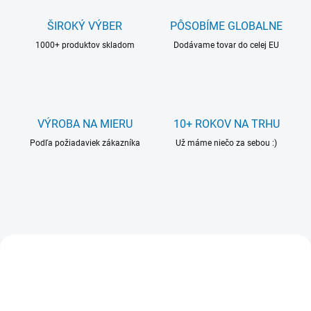
s
k
ŠIROKÝ VÝBER
PÔSOBÍME GLOBALNE
é
1000+ produktov skladom
Dodávame tovar do celej EU
h
o
v
ý
VÝROBA NA MIERU
10+ ROKOV NA TRHU
r
Podľa požiadaviek zákazníka
Už máme niečo za sebou :)
o
b
c
u
VIAC ZA MENEJ