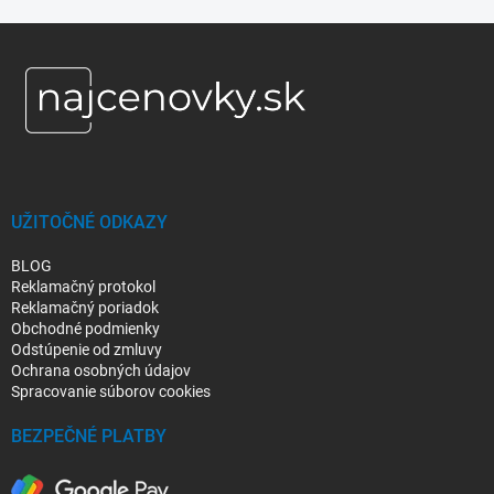
Z
á
p
ä
t
i
e
UŽITOČNÉ ODKAZY
BLOG
Reklamačný protokol
Reklamačný poriadok
Obchodné podmienky
Odstúpenie od zmluvy
Ochrana osobných údajov
Spracovanie súborov cookies
BEZPEČNÉ PLATBY