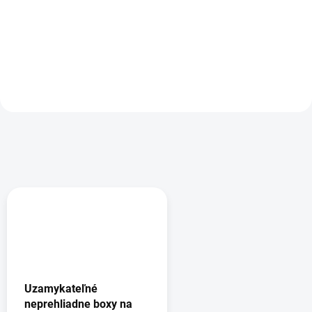
115,80 €
Detail
Do košíka
Uzamykateľné
neprehliadne boxy na