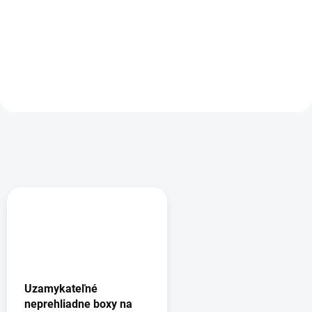
115,80 €
Detail
Do košíka
Uzamykateľné
neprehliadne boxy na