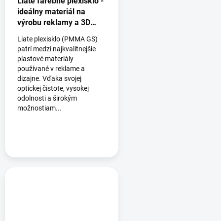
Liate farebné plexisklo -
ideálny materiál na
výrobu reklamy a 3D
logá
Liate plexisklo (PMMA GS)
patrí medzi najkvalitnejšie
plastové materiály
používané v reklame a
dizajne. Vďaka svojej
optickej čistote, vysokej
odolnosti a širokým
možnostiam...