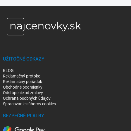
Z
á
p
ä
t
i
e
UŽITOČNÉ ODKAZY
BLOG
Reklamačný protokol
Reklamačný poriadok
Obchodné podmienky
Odstúpenie od zmluvy
Ochrana osobných údajov
Spracovanie súborov cookies
BEZPEČNÉ PLATBY