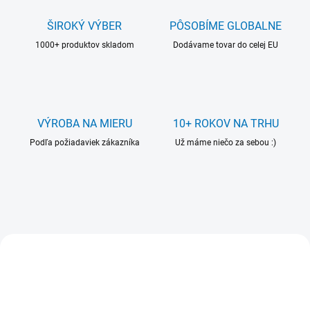
s
k
ŠIROKÝ VÝBER
PÔSOBÍME GLOBALNE
é
1000+ produktov skladom
Dodávame tovar do celej EU
h
o
v
ý
VÝROBA NA MIERU
10+ ROKOV NA TRHU
r
Podľa požiadaviek zákazníka
Už máme niečo za sebou :)
o
b
c
u
VIAC ZA MENEJ