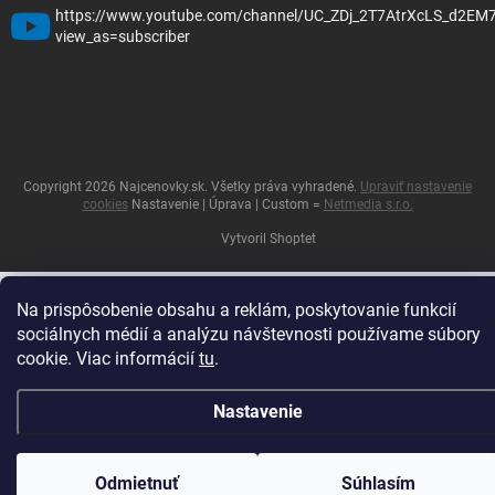
https://www.youtube.com/channel/UC_ZDj_2T7AtrXcLS_d2EM
view_as=subscriber
Copyright 2026
Najcenovky.sk
. Všetky práva vyhradené.
Upraviť nastavenie
cookies
Nastavenie | Úprava | Custom =
Netmedia s.r.o.
Vytvoril Shoptet
Na prispôsobenie obsahu a reklám, poskytovanie funkcií
sociálnych médií a analýzu návštevnosti používame súbory
cookie. Viac informácií
tu
.
Nastavenie
Odmietnuť
Súhlasím