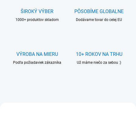
s
k
ŠIROKÝ VÝBER
PÔSOBÍME GLOBALNE
é
1000+ produktov skladom
Dodávame tovar do celej EU
h
o
v
ý
VÝROBA NA MIERU
10+ ROKOV NA TRHU
r
Podľa požiadaviek zákazníka
Už máme niečo za sebou :)
o
b
c
u
VIAC ZA MENEJ