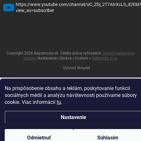
https://www.youtube.com/channel/UC_ZDj_2T7AtrXcLS_d2EM
view_as=subscriber
Copyright 2026
Najcenovky.sk
. Všetky práva vyhradené.
Upraviť nastavenie
cookies
Nastavenie | Úprava | Custom =
Netmedia s.r.o.
Vytvoril Shoptet
Na prispôsobenie obsahu a reklám, poskytovanie funkcií
sociálnych médií a analýzu návštevnosti používame súbory
cookie. Viac informácií
tu
.
Nastavenie
Odmietnuť
Súhlasím