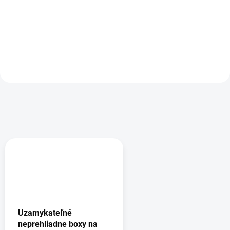
115,80 €
Detail
Do košíka
Uzamykateľné
neprehliadne boxy na