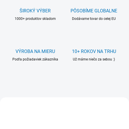
s
k
ŠIROKÝ VÝBER
PÔSOBÍME GLOBALNE
é
1000+ produktov skladom
Dodávame tovar do celej EU
h
o
v
ý
VÝROBA NA MIERU
10+ ROKOV NA TRHU
r
Podľa požiadaviek zákazníka
Už máme niečo za sebou :)
o
b
c
u
VIAC ZA MENEJ