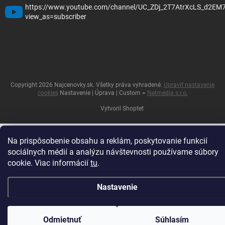
https://www.youtube.com/channel/UC_ZDj_2T7AtrXcLS_d2EM
view_as=subscriber
Copyright 2026
Najcenovky.sk
. Všetky práva vyhradené.
Upraviť nastavenie
cookies
Nastavenie | Úprava | Custom =
Netmedia s.r.o.
Vytvoril Shoptet
Na prispôsobenie obsahu a reklám, poskytovanie funkcií
sociálnych médií a analýzu návštevnosti používame súbory
cookie. Viac informácií
tu
.
Nastavenie
Odmietnuť
Súhlasím