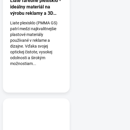
Liate farebné plexisklo -
ideálny materiál na
výrobu reklamy a 3D
logá
Liate plexisklo (PMMA GS)
patrí medzi najkvalitnejšie
plastové materiály
používané v reklame a
dizajne. Vďaka svojej
optickej čistote, vysokej
odolnosti a širokým
možnostiam...