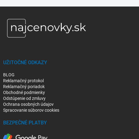
Z
á
p
ä
t
i
e
UŽITOČNÉ ODKAZY
BLOG
Reklamačný protokol
Reklamačný poriadok
Obchodné podmienky
Odstúpenie od zmluvy
Ochrana osobných údajov
Spracovanie súborov cookies
BEZPEČNÉ PLATBY