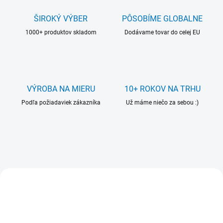
s
k
ŠIROKÝ VÝBER
PÔSOBÍME GLOBALNE
é
1000+ produktov skladom
Dodávame tovar do celej EU
h
o
v
ý
VÝROBA NA MIERU
10+ ROKOV NA TRHU
r
Podľa požiadaviek zákazníka
Už máme niečo za sebou :)
o
b
c
u
VIAC ZA MENEJ