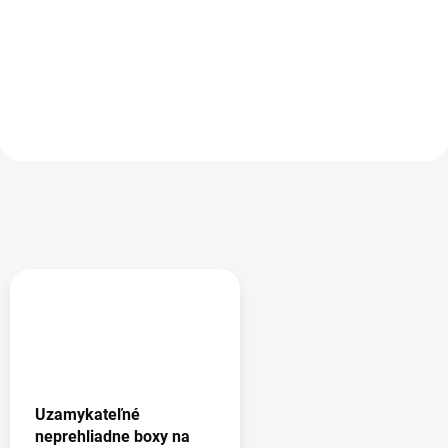
115,80 €
Detail
Do košíka
Uzamykateľné
neprehliadne boxy na