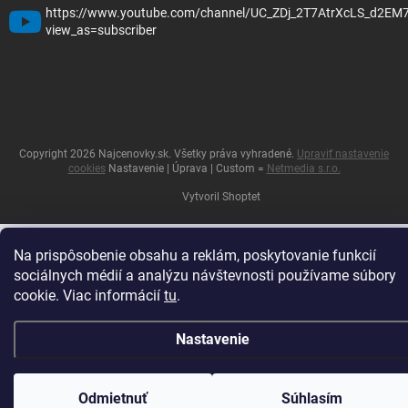
https://www.youtube.com/channel/UC_ZDj_2T7AtrXcLS_d2EM
view_as=subscriber
Copyright 2026
Najcenovky.sk
. Všetky práva vyhradené.
Upraviť nastavenie
cookies
Nastavenie | Úprava | Custom =
Netmedia s.r.o.
Vytvoril Shoptet
Na prispôsobenie obsahu a reklám, poskytovanie funkcií
sociálnych médií a analýzu návštevnosti používame súbory
cookie. Viac informácií
tu
.
Nastavenie
Odmietnuť
Súhlasím