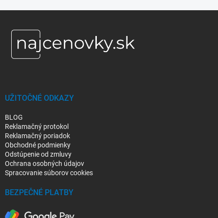
Z
á
p
ä
t
i
e
UŽITOČNÉ ODKAZY
BLOG
Reklamačný protokol
Reklamačný poriadok
Obchodné podmienky
Odstúpenie od zmluvy
Ochrana osobných údajov
Spracovanie súborov cookies
BEZPEČNÉ PLATBY