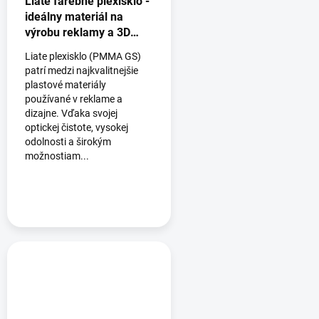
Liate farebné plexisklo -
ideálny materiál na
výrobu reklamy a 3D
logá
Liate plexisklo (PMMA GS)
patrí medzi najkvalitnejšie
plastové materiály
používané v reklame a
dizajne. Vďaka svojej
optickej čistote, vysokej
odolnosti a širokým
možnostiam...