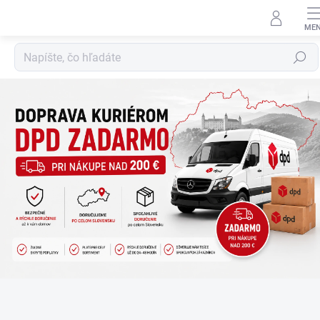
Prejsť
na
obsah
Hľadať
P
l
e
x
i
s
t
o
j
a
n
y