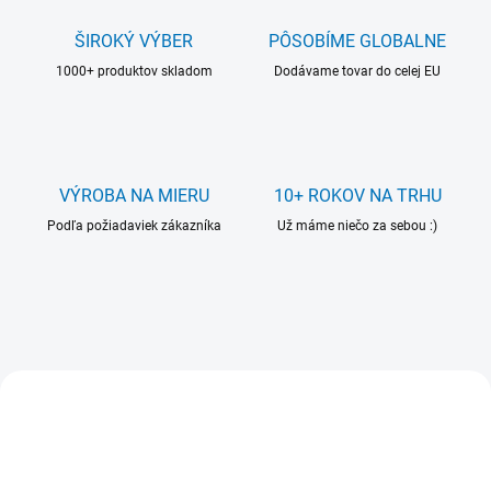
s
k
ŠIROKÝ VÝBER
PÔSOBÍME GLOBALNE
é
1000+ produktov skladom
Dodávame tovar do celej EU
h
o
v
ý
VÝROBA NA MIERU
10+ ROKOV NA TRHU
r
Podľa požiadaviek zákazníka
Už máme niečo za sebou :)
o
b
c
u
VIAC ZA MENEJ