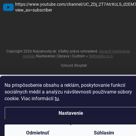
https://www.youtube.com/channel/UC_ZDj_2T7AtrXcLS_d2EM
view_as=subscriber
Copyright 2026
Najcenovky.sk
. Všetky práva vyhradené.
Upraviť nastavenie
cookies
Nastavenie | Úprava | Custom =
Netmedia s.r.o.
Vytvoril Shoptet
Na prispôsobenie obsahu a reklám, poskytovanie funkcií
sociálnych médií a analýzu návštevnosti používame súbory
cookie. Viac informácií
tu
.
Nastavenie
Odmietnuť
Súhlasím