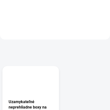
115,80 €
Detail
Do košíka
Uzamykateľné
neprehliadne boxy na