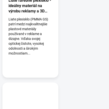
Liate farebné plexisklo -
ideálny materiál na
výrobu reklamy a 3D
logá
Liate plexisklo (PMMA GS)
patrí medzi najkvalitnejšie
plastové materiály
používané v reklame a
dizajne. Vďaka svojej
optickej čistote, vysokej
odolnosti a širokým
možnostiam...