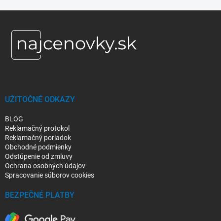
Z
á
p
ä
t
i
e
UŽITOČNÉ ODKAZY
BLOG
Reklamačný protokol
Reklamačný poriadok
Obchodné podmienky
Odstúpenie od zmluvy
Ochrana osobných údajov
Spracovanie súborov cookies
BEZPEČNÉ PLATBY