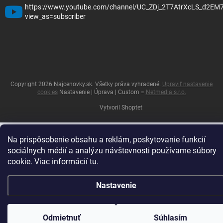
https://www.youtube.com/channel/UC_ZDj_2T7AtrXcLS_d2EM
view_as=subscriber
Copyright 2026
Najcenovky.sk
. Všetky práva vyhradené.
Upraviť nastavenie
cookies
Nastavenie | Úprava | Custom =
Netmedia s.r.o.
Vytvoril Shoptet
Na prispôsobenie obsahu a reklám, poskytovanie funkcií
sociálnych médií a analýzu návštevnosti používame súbory
cookie. Viac informácií
tu
.
Nastavenie
Odmietnuť
Súhlasím