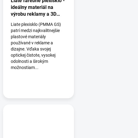
Liate farebné plexisklo -
ideálny materiál na
výrobu reklamy a 3D
logá
Liate plexisklo (PMMA GS)
patrí medzi najkvalitnejšie
plastové materiály
používané v reklame a
dizajne. Vďaka svojej
optickej čistote, vysokej
odolnosti a širokým
možnostiam...