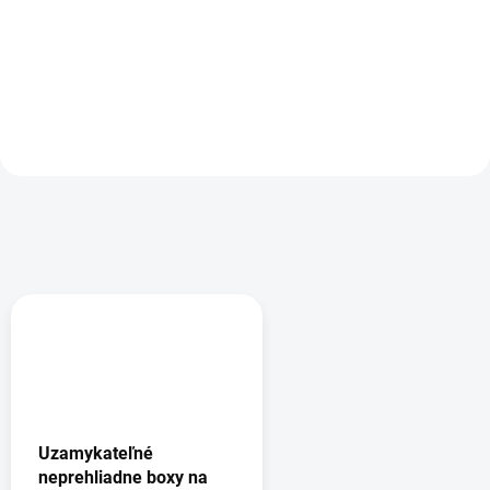
115,80 €
Detail
Do košíka
Uzamykateľné
neprehliadne boxy na