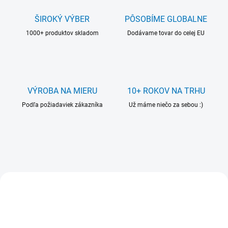
s
k
ŠIROKÝ VÝBER
PÔSOBÍME GLOBALNE
é
1000+ produktov skladom
Dodávame tovar do celej EU
h
o
v
ý
VÝROBA NA MIERU
10+ ROKOV NA TRHU
r
Podľa požiadaviek zákazníka
Už máme niečo za sebou :)
o
b
c
u
VIAC ZA MENEJ