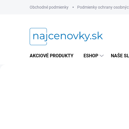
Prejsť
Obchodné podmienky
Podmienky ochrany osobnýc
na
obsah
AKCIOVÉ PRODUKTY
ESHOP
NAŠE S
P
l
Predchádzajúce
e
x
i
s
t
o