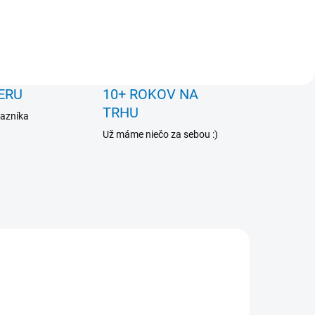
ERU
10+ ROKOV NA
TRHU
kazníka
Už máme niečo za sebou :)
VIAC ZA MENEJ
PC030A-22