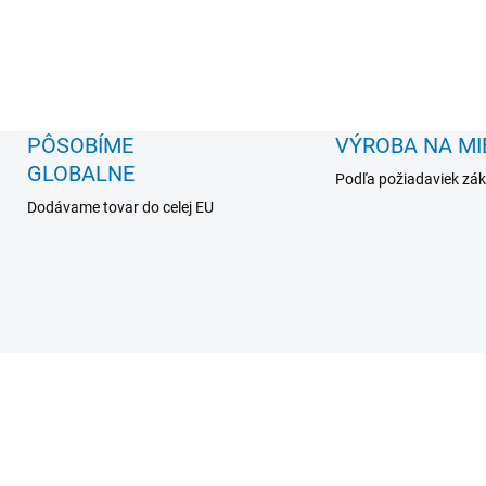
PÔSOBÍME
VÝROBA NA MI
GLOBALNE
Podľa požiadaviek zá
Dodávame tovar do celej EU
PB030AB-13W