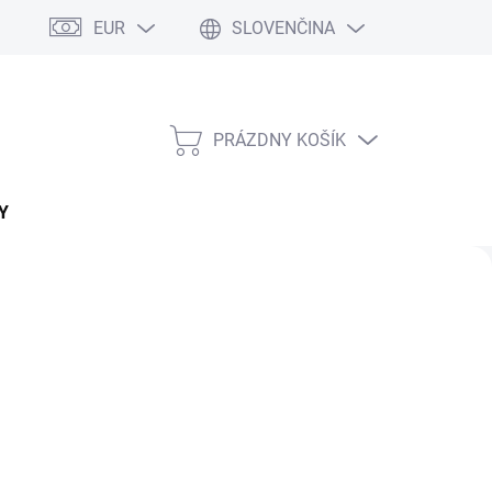
EUR
SLOVENČINA
PRÁZDNY KOŠÍK
NÁKUPNÝ
KOŠÍK
Y
Nasledujúce