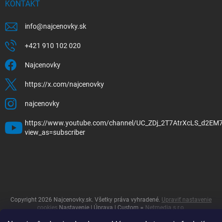
KONTAKT
info
@
najcenovky.sk
+421 910 102 020
Najcenovky
https://x.com/najcenovky
najcenovky
https://www.youtube.com/channel/UC_ZDj_2T7AtrXcLS_d2EM
view_as=subscriber
Copyright 2026
Najcenovky.sk
. Všetky práva vyhradené.
Upraviť nastavenie
cookies
Nastavenie | Úprava | Custom =
Netmedia s.r.o.