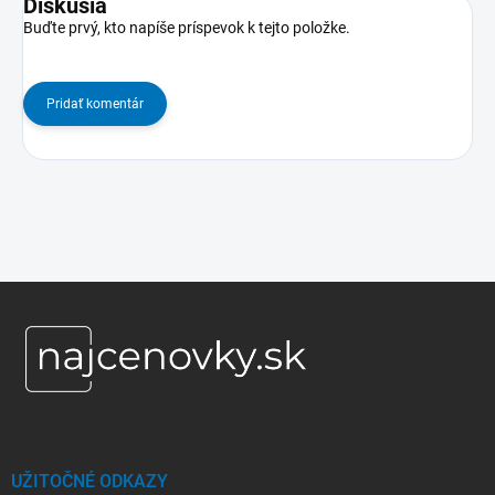
Diskusia
Buďte prvý, kto napíše príspevok k tejto položke.
Pridať komentár
Z
á
p
ä
t
i
e
UŽITOČNÉ ODKAZY