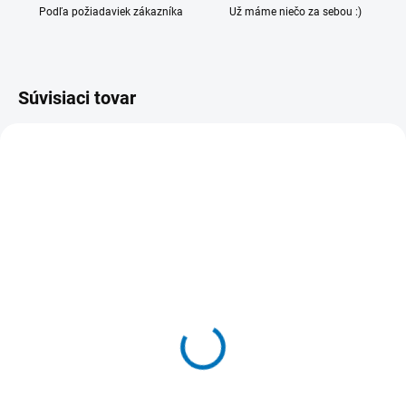
Podľa požiadaviek zákazníka
Už máme niečo za sebou :)
Súvisiaci tovar
VIAC ZA MENEJ
VIAC ZA MENEJ
NA DOTAZ
SKLADOM
(>5 KS)
Plexi stojan na brožúry
Plexi stojanček na letáky
výroba na mieru
formát A6