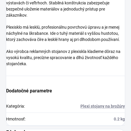
výstavách či veľtrhoch. Stabilná konštrukcia zabezpečuje
bezpečné uloženie materiálov a jednoduchý prístup pre
zákazníkov.
Plexisklo má lesklú, profesionálnu povrchovú úpravu a je menej
náchylné na škrabance. Ide o tuhý materiál s vyššou hustotou,
ktorý zachováva číre a lesklé hrany aj pri dlhodobom používaní.
Ako výrobca reklamných stojanov z plexiskla kladieme dôraz na
vysokú kvalitu, precízne spracovanie a dlhú životnosť každého
stojančeka.
Dodatočné parametre
Kategória
:
Plexi stojany na brožúry
Hmotnosť
:
0.2 kg