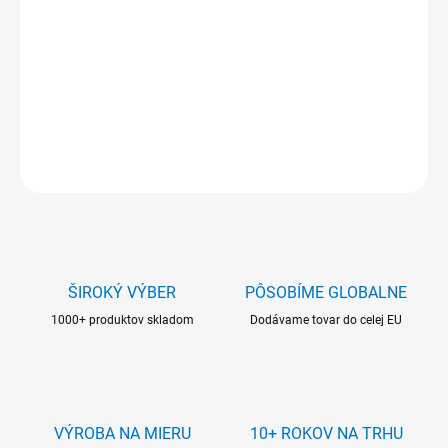
Materiál a hrúbka:
plexisklo 2 mm
Farba stojana:
transparentná (číra)
DETAILNÉ INFORMÁCIE
OPÝTAŤ SA
ŠIROKÝ VÝBER
PÔSOBÍME GLOBALNE
1000+ produktov skladom
Dodávame tovar do celej EU
VÝROBA NA MIERU
10+ ROKOV NA TRHU