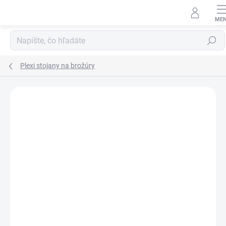
Prejsť
na
obsah
Hľadať
Plexi stojany na brožúry
VIAC ZA MENEJ