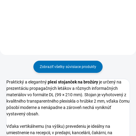
1 €
4,64 €
Do košíka
Do košíka
Zobraziť všetky súvisiace produkty
Praktický a elegantný
plexi stojanček na brožúry
je určený na
prezentáciu propagačných letákov a rôznych informačných
materiálov vo formáte DL (99 × 210 mm). Stojan je vyhotovený z
kvalitného transparentného plexiskla o hrúbke 2 mm, vďaka čomu
pôsobí moderne a nenápadne a zároveň nechá vyniknúť
vystavený obsah.
Vďaka vertikálnemu (na výšku) prevedeniu je ideálny na
umiestnenie na recepcii, v predajni, kancelárii, čakárni, na