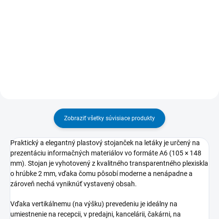
5,29 €
6,97 €
Do košíka
Do košíka
Zobraziť všetky súvisiace produkty
Praktický a elegantný plastový stojanček na letáky je určený na
prezentáciu informačných materiálov vo formáte A6 (105 × 148
mm). Stojan je vyhotovený z kvalitného transparentného plexiskla
o hrúbke 2 mm, vďaka čomu pôsobí moderne a nenápadne a
zároveň nechá vyniknúť vystavený obsah.
Vďaka vertikálnemu (na výšku) prevedeniu je ideálny na
umiestnenie na recepcii, v predajni, kancelárii, čakárni, na