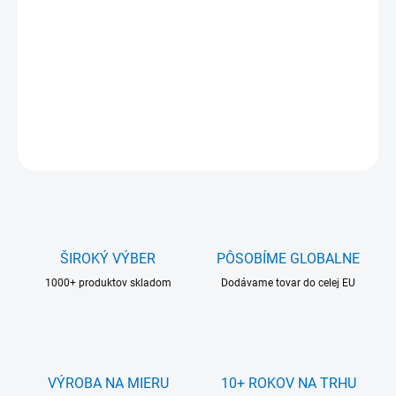
Materiál a hrúbka:
plexisklo 2 mm
Farba stojana:
transparentná (číra)
DETAILNÉ INFORMÁCIE
OPÝTAŤ SA
ŠIROKÝ VÝBER
PÔSOBÍME GLOBALNE
1000+ produktov skladom
Dodávame tovar do celej EU
VÝROBA NA MIERU
10+ ROKOV NA TRHU