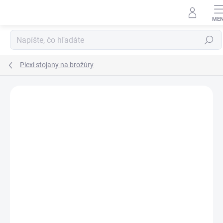
Prejsť
na
obsah
Hľadať
Plexi stojany na brožúry
VIAC ZA MENEJ