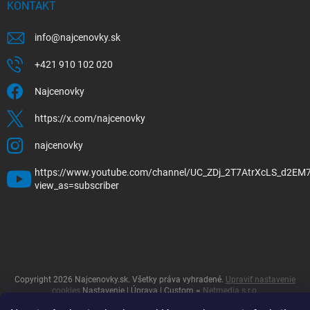
KONTAKT
info
@
najcenovky.sk
+421 910 102 020
Najcenovky
https://x.com/najcenovky
najcenovky
https://www.youtube.com/channel/UC_ZDj_2T7AtrXcLS_d2EM
view_as=subscriber
Copyright 2026
Najcenovky.sk
. Všetky práva vyhradené.
Upraviť nastavenie
cookies
Nastavenie | Úprava | Custom =
Netmedia s.r.o.