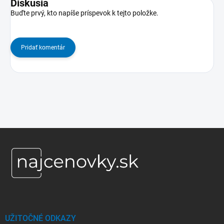
Diskusia
Buďte prvý, kto napíše príspevok k tejto položke.
Pridať komentár
Z
á
p
ä
t
i
e
UŽITOČNÉ ODKAZY