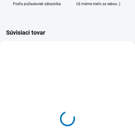
Podľa požiadaviek zákazníka
Už máme niečo za sebou :)
Súvisiaci tovar
VIAC ZA MENEJ
VIAC ZA MENEJ
SKLADOM
SKLADOM
(>5 KS)
(>5 KS)
Stojan z plexiskla na
Plexi stojan na katalógy
letáky DL - 1/3 A4
A5 na výšku