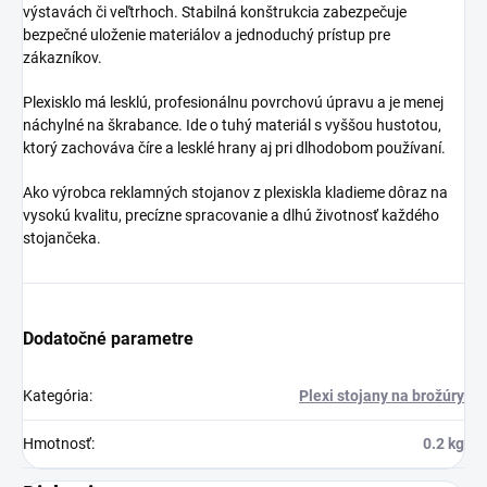
výstavách či veľtrhoch. Stabilná konštrukcia zabezpečuje
bezpečné uloženie materiálov a jednoduchý prístup pre
zákazníkov.
Plexisklo má lesklú, profesionálnu povrchovú úpravu a je menej
náchylné na škrabance. Ide o tuhý materiál s vyššou hustotou,
ktorý zachováva číre a lesklé hrany aj pri dlhodobom používaní.
Ako výrobca reklamných stojanov z plexiskla kladieme dôraz na
vysokú kvalitu, precízne spracovanie a dlhú životnosť každého
stojančeka.
Dodatočné parametre
Kategória
:
Plexi stojany na brožúry
Hmotnosť
:
0.2 kg