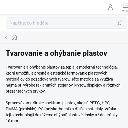
Prejsť
na
obsah
Hľadať
Domov
Tvarovanie a ohýbanie plastov
Tvarovanie a ohýbanie plastov za tepla je moderná technológia,
ktorá umožňuje presné a estetické formovanie plastových
materiálov do požadovaných tvarov. Táto metóda sa využíva
najmä pri výrobe reklamných stojanov, krytov, displejov a rôznych
prezentačných prvkov.
Spracovávame široké spektrum plastov, ako sú PET-G, HPS,
PMMA (plexisklo), PC (polykarbonát) a ďalšie materiály. Vďaka
tejto technológii dokážeme ohýbať plastové dosky až do hrúbky
10 mm.