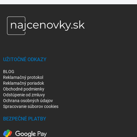
Z
á
p
ä
t
i
e
UŽITOČNÉ ODKAZY
BLOG
Reklamačný protokol
Reklamačný poriadok
Obchodné podmienky
Odstúpenie od zmluvy
Ochrana osobných údajov
Spracovanie súborov cookies
BEZPEČNÉ PLATBY