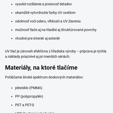
vysoké rozlíšenie a presnosť detailov
okamžité vytvrdnutie farby UV svetlom
odolnosť voči oderu, vlhkosti a UV žiareniu
možnosť tlače aj na hladké aj štruktúrované povrchy
vhodné pre interiér aj exteriér
UV tlač je zároveň efektívna z hľadiska výroby – príprava je rýchla
a náklady priaznivé aj pri menších sériách.
Materiály, na ktoré tlačíme
Potláčame široké spektrum doskových materiálov:
plexisklo (PMMA)
PP (polypropylén)
PET a PET-G