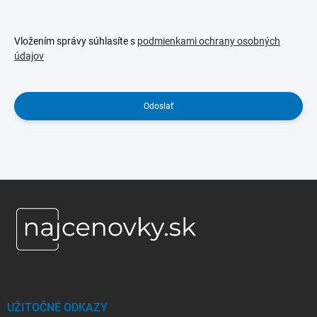
Vložením správy súhlasíte s
podmienkami ochrany osobných
údajov
Odoslať
Z
á
p
ä
t
i
e
UŽITOČNÉ ODKAZY