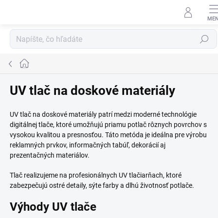
Prejsť
na
obsah
Hľadať
Domov
UV tlač na doskové materiály
UV tlač na doskové materiály patrí medzi moderné technológie
digitálnej tlače, ktoré umožňujú priamu potlač rôznych povrchov s
vysokou kvalitou a presnosťou. Táto metóda je ideálna pre výrobu
reklamných prvkov, informačných tabúľ, dekorácií aj
prezentačných materiálov.
Tlač realizujeme na profesionálnych UV tlačiarňach, ktoré
zabezpečujú ostré detaily, sýte farby a dlhú životnosť potlače.
Výhody UV tlače