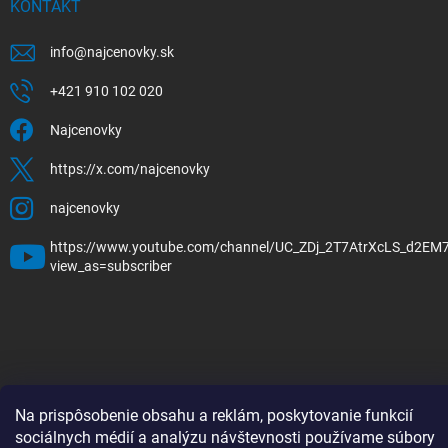
KONTAKT
info
@
najcenovky.sk
+421 910 102 020
Najcenovky
https://x.com/najcenovky
najcenovky
https://www.youtube.com/channel/UC_ZDj_2T7AtrXcLS_d2EM
view_as=subscriber
Copyright 2026
Najcenovky.sk
. Všetky práva vyhradené.
Upraviť nastavenie
Na prispôsobenie obsahu a reklám, poskytovanie funkcií
cookies
Nastavenie | Úprava | Custom =
Netmedia s.r.o.
sociálnych médií a analýzu návštevnosti používame súbory