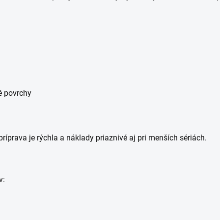
é povrchy
príprava je rýchla a náklady priaznivé aj pri menších sériách.
v: