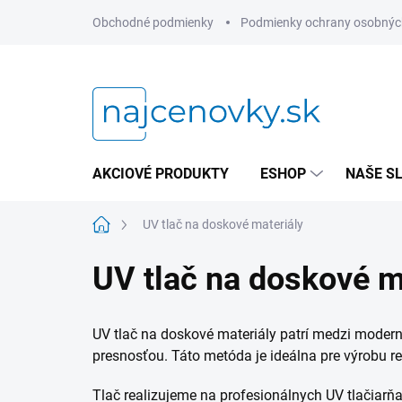
Prejsť
Obchodné podmienky
Podmienky ochrany osobnýc
na
obsah
AKCIOVÉ PRODUKTY
ESHOP
NAŠE S
Domov
UV tlač na doskové materiály
UV tlač na doskové m
UV tlač na doskové materiály patrí medzi modern
presnosťou. Táto metóda je ideálna pre výrobu r
Tlač realizujeme na profesionálnych UV tlačiarňac