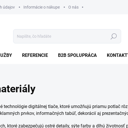
h údajov
Informácie o nákupe
O nás
Hľadať
LUŽBY
REFERENCIE
B2B SPOLUPRÁCA
KONTAKT
ateriály
é technológie digitálnej tlače, ktoré umožňujú priamu potlač rô
eklamných prvkov, informačných tabúľ, dekorácií aj prezentačný
h, ktoré zabezpečujú ostré detaily, sýte farby a dlhú životnosť 