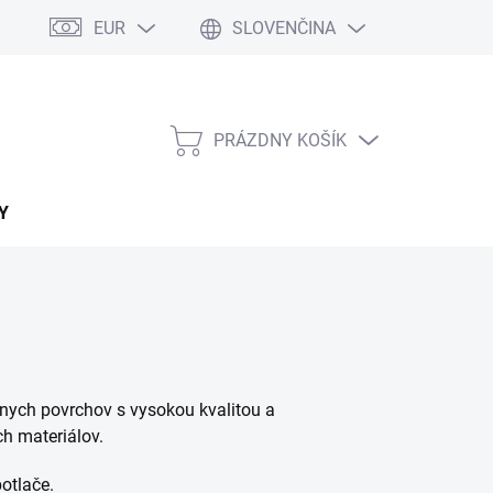
EUR
SLOVENČINA
PRÁZDNY KOŠÍK
NÁKUPNÝ
KOŠÍK
Y
znych povrchov s vysokou kvalitou a
ch materiálov.
potlače.