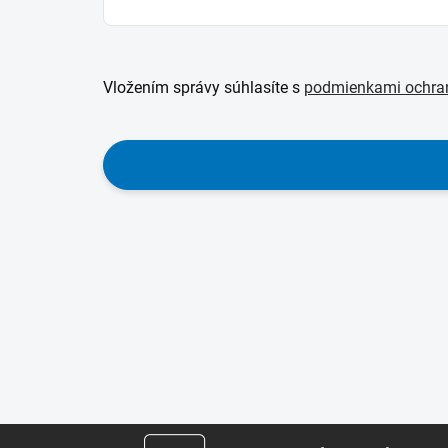
Vložením správy súhlasíte s
podmienkami ochra
Z