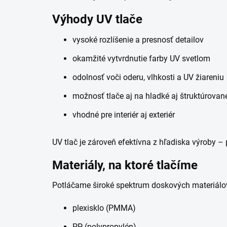
Výhody UV tlače
vysoké rozlíšenie a presnosť detailov
okamžité vytvrdnutie farby UV svetlom
odolnosť voči oderu, vlhkosti a UV žiareniu
možnosť tlače aj na hladké aj štruktúrovan
vhodné pre interiér aj exteriér
UV tlač je zároveň efektívna z hľadiska výroby – 
Materiály, na ktoré tlačíme
Potláčame široké spektrum doskových materiálo
plexisklo (PMMA)
PP (polypropylén)