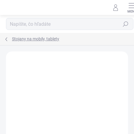
Prejsť
na
obsah
Hľadať
Stojany na mobily, tablety