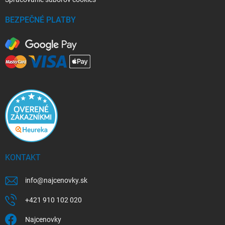
BEZPEČNÉ PLATBY
KONTAKT
info
@
najcenovky.sk
+421 910 102 020
Najcenovky