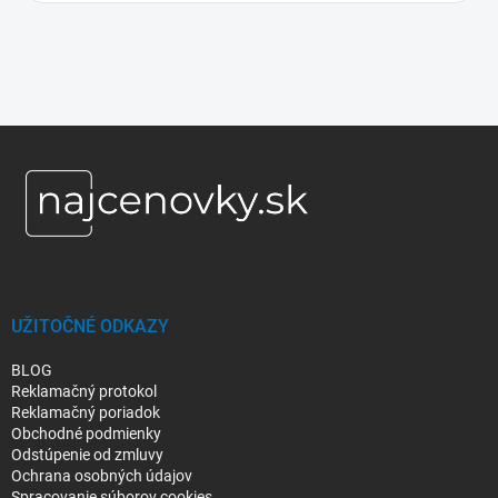
Z
á
p
ä
t
i
e
UŽITOČNÉ ODKAZY
BLOG
Reklamačný protokol
Reklamačný poriadok
Obchodné podmienky
Odstúpenie od zmluvy
Ochrana osobných údajov
Spracovanie súborov cookies