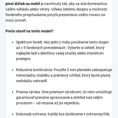
plexi držiak na mobil
je navrhnutý tak, aby sa stal dominantou
vášho výkladu alebo vitríny. Vďaka čistému dizajnu a možnosti
farebného prispôsobenia povýši prezentáciu vášho tovaru na
novú úroveň.
Prečo staviť na tento model?
Spektrum farieb: Ako jedni z mála ponúkame tento stojan
až v 5 farebných prevedeniach. Vyberte si odtieň, ktorý
najlepšie ladí s identitou vašej značky alebo interiérom
predajne.
Robustná konštrukcia: Použité 3 mm plexisklo zabezpečuje
mimoriadnu stabilitu a prémiový vzhľad, ktorý lacné plasty
nedokážu nahradiť.
Priama výroba: Sme priamym výrobcom, čo nám umožňuje
garantovať precízne spracovanie a dohľad nad celým
procesom – od rezania až po expedíciu.
Dokonalá ochrana: Každý kus dodávame v ochrannej fólii,