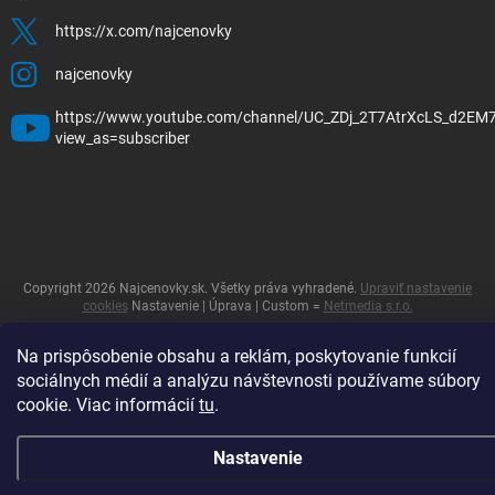
https://x.com/najcenovky
najcenovky
https://www.youtube.com/channel/UC_ZDj_2T7AtrXcLS_d2EM
view_as=subscriber
Copyright 2026
Najcenovky.sk
. Všetky práva vyhradené.
Upraviť nastavenie
cookies
Nastavenie | Úprava | Custom =
Netmedia s.r.o.
Vytvoril Shoptet
Na prispôsobenie obsahu a reklám, poskytovanie funkcií
sociálnych médií a analýzu návštevnosti používame súbory
cookie. Viac informácií
tu
.
Nastavenie