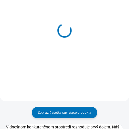
SKLADOM
SKLADOM
(>5 KS)
(>5 KS)
Stojan na mobil z
Plexisklový stojan na
plexiskla
mobilný telefón
4,68 €
5,27 €
od
Detail
Do košíka
Zobraziť všetky súvisiace produkty
V dnešnom konkurenčnom prostredí rozhoduje prvý dojem. Náš