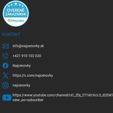
KONTAKT
info
@
najcenovky.sk
+421 910 102 020
Najcenovky
https://x.com/najcenovky
najcenovky
https://www.youtube.com/channel/UC_ZDj_2T7AtrXcLS_d2EM
view_as=subscriber