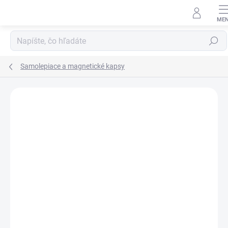
Prejsť
na
obsah
Hľadať
Samolepiace a magnetické kapsy
VIAC ZA MENEJ