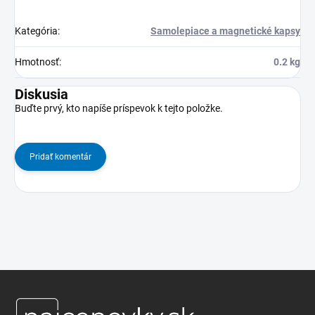
Kategória
:
Samolepiace a magnetické kapsy
Hmotnosť
:
0.2 kg
Diskusia
Buďte prvý, kto napíše príspevok k tejto položke.
Pridať komentár
Z
á
p