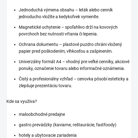
Jednoduchá výmena obsahu – leták alebo cenník
jednoducho vložíte a kedykoľvek vymeníte.
Magnetické uchytenie – spoľahlivo drží na kovových
povrchoch bez nutnosti vŕtania či lepenia.
Ochrana dokumentu – plastové puzdro chráni vložený
papier pred poškodením, vlhkosťou a zašpinením.
Univerzálny formát A4 – vhodný pre veľké cenníky, akciové
ponuky, označenie tovaru alebo informačné oznámenia.
Čistý a profesionálny vzhľad – cenovka pôsobí esteticky a
zlepšuje prezentáciu tovaru.
Kde sa využíva?
maloobchodné predajne
gastro prevádzky (kaviarne, reštaurácie, fastfoody)
hotely a ubytovacie zariadenia