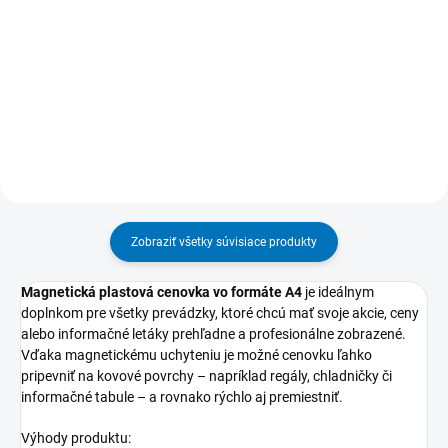
1,39 €
1,75 €
od
Detail
Do košíka
Zobraziť všetky súvisiace produkty
Magnetická plastová cenovka vo formáte A4
je ideálnym
doplnkom pre všetky prevádzky, ktoré chcú mať svoje akcie, ceny
alebo informačné letáky prehľadne a profesionálne zobrazené.
Vďaka magnetickému uchyteniu je možné cenovku ľahko
pripevniť na kovové povrchy – napríklad regály, chladničky či
informačné tabule – a rovnako rýchlo aj premiestniť.
Výhody produktu: