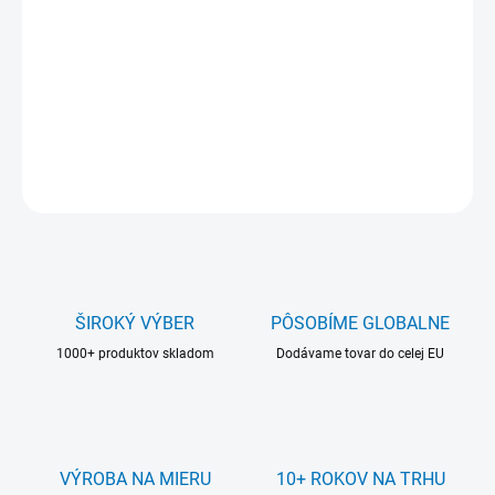
Farba:
číra leskla
2 magnetické prúžky
DETAILNÉ INFORMÁCIE
OPÝTAŤ SA
ŠIROKÝ VÝBER
PÔSOBÍME GLOBALNE
1000+ produktov skladom
Dodávame tovar do celej EU
VÝROBA NA MIERU
10+ ROKOV NA TRHU