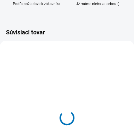
Podľa požiadaviek zákazníka
Už máme niečo za sebou :)
Súvisiaci tovar
VIAC ZA MENEJ
SKLADOM
SKLADOM
(>5 KS)
(>5 KS)
Plexisklové vrecko na
Samolepiaca plastová
leták A8 so samolepkou
kapsa A6 na výšku