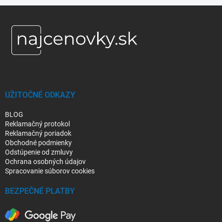
Z
á
p
ä
t
i
e
UŽITOČNÉ ODKAZY
BLOG
Reklamačný protokol
Reklamačný poriadok
Obchodné podmienky
Odstúpenie od zmluvy
Ochrana osobných údajov
Spracovanie súborov cookies
BEZPEČNÉ PLATBY