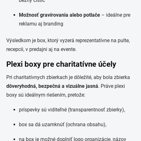
bežný čistič
Možnosť gravírovania alebo potlače
– ideálne pre
reklamu aj branding
Výsledkom je box, ktorý vyzerá reprezentatívne na pulte,
recepcii, v predajni aj na evente.
Plexi boxy pre charitatívne účely
Pri charitatívnych zbierkach je dôležité, aby bola zbierka
dôveryhodná, bezpečná a vizuálne jasná
. Práve plexi
boxy sú ideálnym riešením, pretože:
príspevky sú viditeľné (transparentnosť zbierky),
box sa dá uzamknúť (ochrana obsahu),
na box je možné doplniť logo organizácie, názov