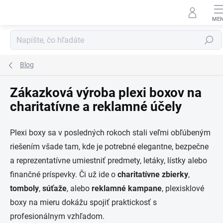
Prejsť
na
obsah
Hľadať
Blog
Zákazková výroba plexi boxov na
charitatívne a reklamné účely
Plexi boxy sa v posledných rokoch stali veľmi obľúbeným
riešením všade tam, kde je potrebné elegantne, bezpečne
a reprezentatívne umiestniť predmety, letáky, lístky alebo
finančné príspevky. Či už ide o
charitatívne zbierky
,
tomboly
,
súťaže
, alebo
reklamné kampane
, plexisklové
boxy na mieru dokážu spojiť praktickosť s
profesionálnym vzhľadom.