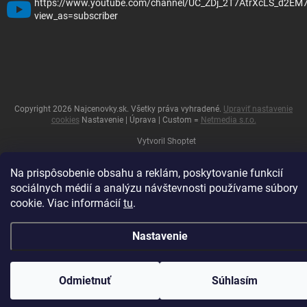
https://www.youtube.com/channel/UC_ZDj_2T7AtrXcLS_d2EM
view_as=subscriber
Copyright 2026
Najcenovky.sk
. Všetky práva vyhradené.
Upraviť nastavenie
cookies
Nastavenie | Úprava | Custom =
Netmedia s.r.o.
Vytvoril Shoptet
Na prispôsobenie obsahu a reklám, poskytovanie funkcií
sociálnych médií a analýzu návštevnosti používame súbory
cookie. Viac informácií
tu
.
Nastavenie
Odmietnuť
Súhlasím