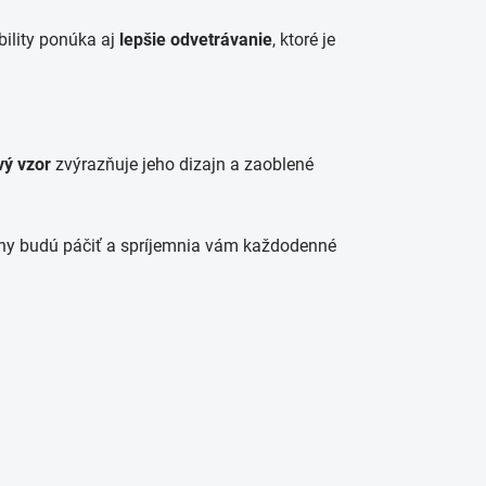
bility ponúka aj
lepšie odvetrávanie
, ktoré je
vý vzor
zvýrazňuje jeho dizajn a zaoblené
any budú páčiť a spríjemnia vám každodenné