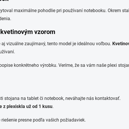
skytoval maximálne pohodlie pri používaní notebooku. Okrem sta
denia.
s kvetinovým vzorom
le aj vizuálne zaujímavý, tento model je ideálnou voľbou.
Kvetino
žívaní.
popise konkrétneho výrobku. Veríme, že sa vám naše plexi stoj
ti stojana na tablet či notebook, neváhajte nás kontaktovať.
 z plexiskla už od 1 kusu
.
riešenie presne podľa vašich požiadaviek.