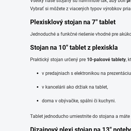
Všetky naše stojany sú navrhnuté tak, aby boli
pr
Vybrať si môžete z viacerých typov výrobkov pri
Plexisklový stojan na 7" tablet
Jednoduché a funkčné riešenie vhodné pre akúko
Stojan na 10" tablet z plexiskla
Praktický stojan určený pre
10-palcové tablety
, 
v predajniach s elektronikou na prezentáciu
v kancelárii ako držiak na tablet,
doma v obývačke, spálni či kuchyni.
Tablet jednoducho umiestnite do stojana a máte 
Dizajnový plexi stojan na 13" note