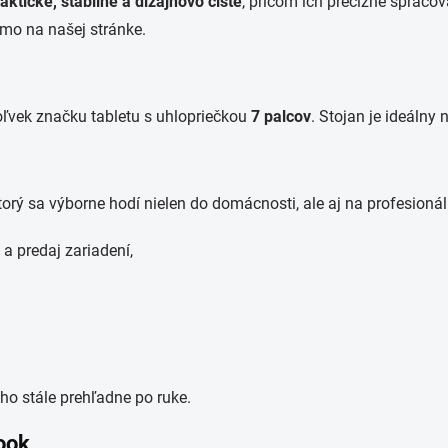
aktické, stabilné a dizajnovo čisté
, pričom ich precízne spracov
amo na našej stránke.
ľvek značku tabletu s uhlopriečkou
7 palcov
. Stojan je ideálny
ktorý sa výborne hodí nielen do domácnosti, ale aj na profesioná
 a predaj zariadení,
ho stále prehľadne po ruke.
book