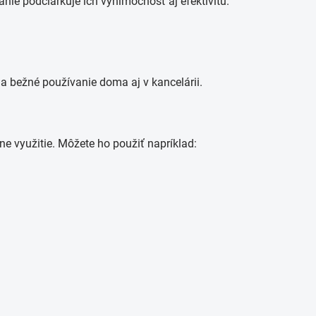
anie podčiarkuje ich výnimočnosť aj efektivitu.
 na bežné používanie doma aj v kancelárii.
lne využitie. Môžete ho použiť napríklad: