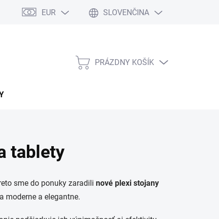
EUR
SLOVENČINA
PRÁZDNY KOŠÍK
NÁKUPNÝ
KOŠÍK
Y
a tablety
preto sme do ponuky zaradili
nové plexi stojany
ia moderne a elegantne.