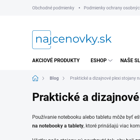
Prejsť
Obchodné podmienky
Podmienky ochrany osobnýc
na
obsah
AKCIOVÉ PRODUKTY
ESHOP
NAŠE S
Domov
Blog
Praktické a dizajnové plexi stojany 
Praktické a dizajnové
Používanie notebooku alebo tabletu môže byť ešt
na notebooky a tablety
, ktoré prinášajú viac ko