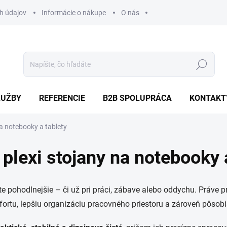
h údajov
Informácie o nákupe
O nás
Hľadať
LUŽBY
REFERENCIE
B2B SPOLUPRÁCA
KONTAKT
na notebooky a tablety
 plexi stojany na notebooky 
e pohodlnejšie – či už pri práci, zábave alebo oddychu. Práve 
mfortu, lepšiu organizáciu pracovného priestoru a zároveň pôsob